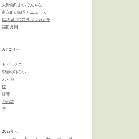
大野瀬町おいでんやな
富永町の四季とニュース
稲武周辺道路ライブカメラ
福田農園
カテゴリー
トピックス
季節の移ろい
未分類
桜
紅葉
野の花
雪
2023年4月
月
火
水
木
金
土
日