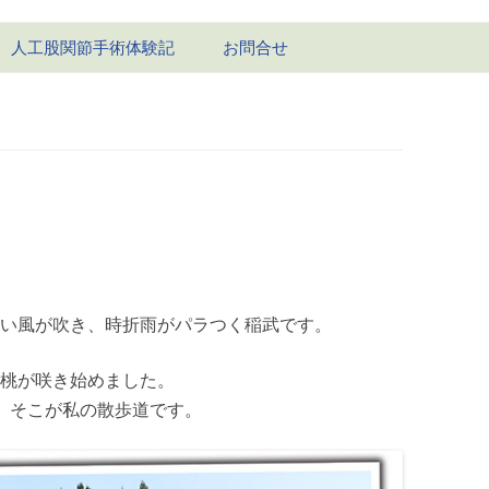
コ
人工股関節手術体験記
お問合せ
ン
テ
ン
1回目-右股関節
ツ
へ
ス
1回目の経過
キ
ッ
2回目-左股関節
プ
2回目の経過
い風が吹き、時折雨がパラつく稲武です。
桃が咲き始めました。
、そこが私の散歩道です。