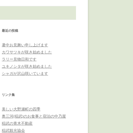
最近の投稿
暑中お見舞い申し上げます
カワサツキが咲き始めました
ラリー見物日和です
ユキノシタが咲き始めました
シャガが沢山咲いています
リンク集
美しい大野瀬町の四季
奥三河(稲武)のお食事と宿泊の中乃屋
稲武の青木不動産
稲武観光協会