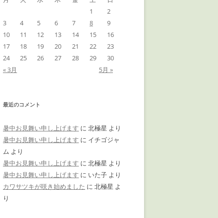
1
2
3
4
5
6
7
8
9
10
11
12
13
14
15
16
17
18
19
20
21
22
23
24
25
26
27
28
29
30
« 3月
5月 »
最近のコメント
暑中お見舞い申し上げます
に
北極星
より
暑中お見舞い申し上げます
に
イチゴジャ
ム
より
暑中お見舞い申し上げます
に
北極星
より
暑中お見舞い申し上げます
に
いた子
より
カワサツキが咲き始めました
に
北極星
よ
り