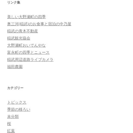
リンク集
美しい大野瀬町の四季
奥三河(稲武)のお食事と宿泊の中乃屋
稲武の青木不動産
稲武観光協会
大野瀬町おいでんやな
富永町の四季とニュース
稲武周辺道路ライブカメラ
福田農園
カテゴリー
トピックス
季節の移ろい
未分類
桜
紅葉