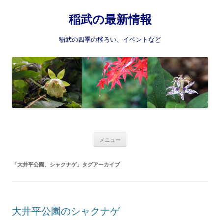
稲武の最新情報
稲武の四季の移ろい、イベントなど
コ
メニュー
ン
テ
ン
「
大井平公園、シャクナゲ
」タグアーカイブ
ツ
へ
ス
キ
ッ
プ
大井平公園のシャクナゲ