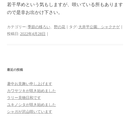
若干早めという気もしますが、咲いている所もあります
ので是非お出かけ下さい。
カテゴリー:
季節の移ろい
、
野の花
| タグ:
大井平公園、シャクナゲ
|
投稿日:
2022年4月28日
|
最近の投稿
暑中お見舞い申し上げます
カワサツキが咲き始めました
ラリー見物日和です
ユキノシタが咲き始めました
シャガが沢山咲いています