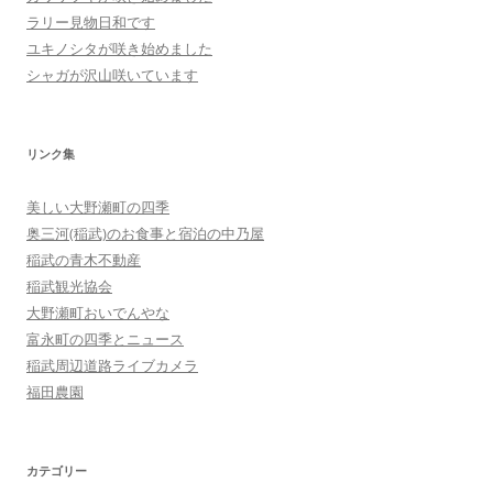
ラリー見物日和です
ユキノシタが咲き始めました
シャガが沢山咲いています
リンク集
美しい大野瀬町の四季
奥三河(稲武)のお食事と宿泊の中乃屋
稲武の青木不動産
稲武観光協会
大野瀬町おいでんやな
富永町の四季とニュース
稲武周辺道路ライブカメラ
福田農園
カテゴリー