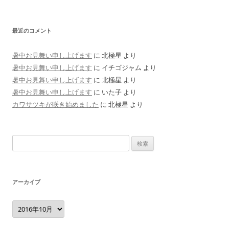
最近のコメント
暑中お見舞い申し上げます
に
北極星
より
暑中お見舞い申し上げます
に
イチゴジャム
より
暑中お見舞い申し上げます
に
北極星
より
暑中お見舞い申し上げます
に
いた子
より
カワサツキが咲き始めました
に
北極星
より
検
索:
アーカイブ
ア
ー
カ
イ