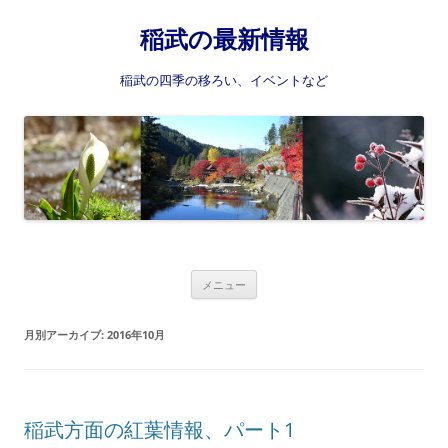
稲武の最新情報
稲武の四季の移ろい、イベントなど
コ
メニュー
ン
テ
ン
月別アーカイブ:
2016年10月
ツ
へ
ス
キ
ッ
プ
稲武方面の紅葉情報、パート1