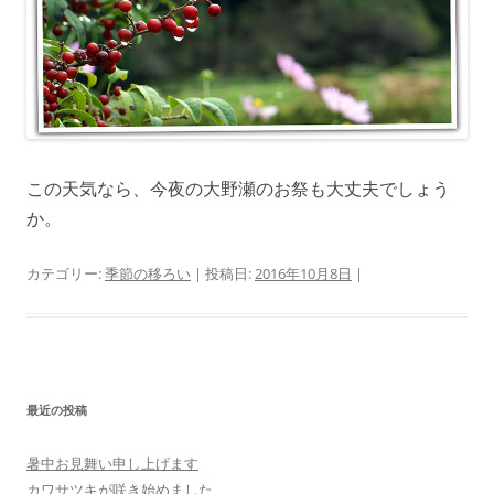
この天気なら、今夜の大野瀬のお祭も大丈夫でしょう
か。
カテゴリー:
季節の移ろい
| 投稿日:
2016年10月8日
|
最近の投稿
暑中お見舞い申し上げます
カワサツキが咲き始めました