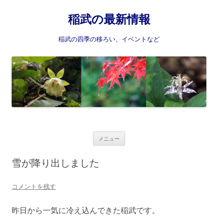
稲武の最新情報
稲武の四季の移ろい、イベントなど
コ
メニュー
ン
テ
ン
雪が降り出しました
ツ
へ
ス
コメントを残す
キ
ッ
プ
昨日から一気に冷え込んできた稲武です。