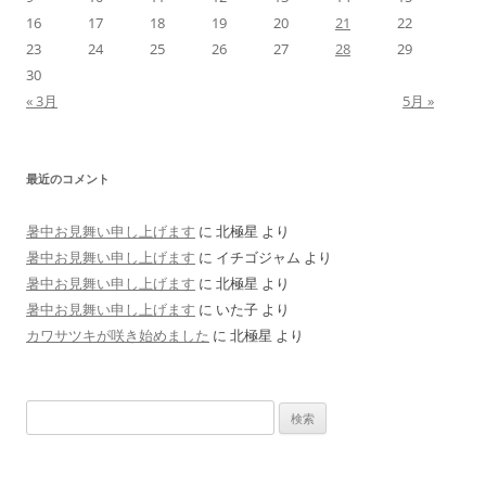
16
17
18
19
20
21
22
23
24
25
26
27
28
29
30
« 3月
5月 »
最近のコメント
暑中お見舞い申し上げます
に
北極星
より
暑中お見舞い申し上げます
に
イチゴジャム
より
暑中お見舞い申し上げます
に
北極星
より
暑中お見舞い申し上げます
に
いた子
より
カワサツキが咲き始めました
に
北極星
より
検
索: