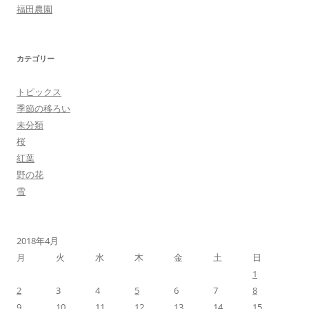
福田農園
カテゴリー
トピックス
季節の移ろい
未分類
桜
紅葉
野の花
雪
2018年4月
月
火
水
木
金
土
日
1
2
3
4
5
6
7
8
9
10
11
12
13
14
15