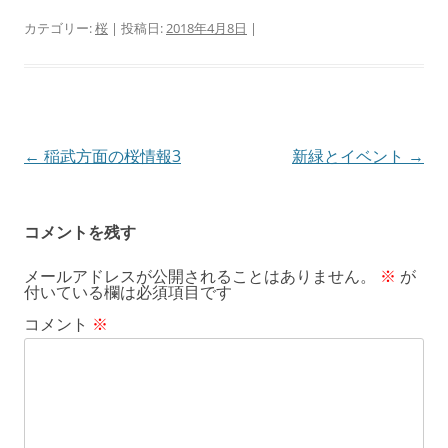
カテゴリー:
桜
| 投稿日:
2018年4月8日
|
投
←
稲武方面の桜情報3
新緑とイベント
→
稿
ナ
コメントを残す
ビ
メールアドレスが公開されることはありません。
※
が
ゲ
付いている欄は必須項目です
ー
コメント
※
シ
ョ
ン