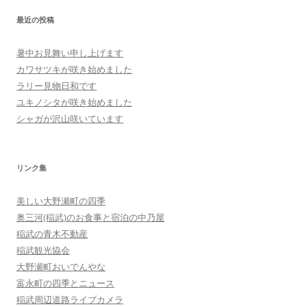
最近の投稿
暑中お見舞い申し上げます
カワサツキが咲き始めました
ラリー見物日和です
ユキノシタが咲き始めました
シャガが沢山咲いています
リンク集
美しい大野瀬町の四季
奥三河(稲武)のお食事と宿泊の中乃屋
稲武の青木不動産
稲武観光協会
大野瀬町おいでんやな
富永町の四季とニュース
稲武周辺道路ライブカメラ