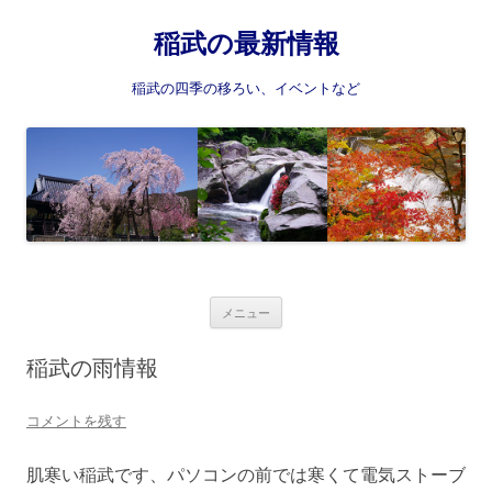
稲武の最新情報
稲武の四季の移ろい、イベントなど
コ
メニュー
ン
テ
ン
稲武の雨情報
ツ
へ
ス
コメントを残す
キ
ッ
プ
肌寒い稲武です、パソコンの前では寒くて電気ストーブ