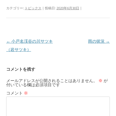
カテゴリー:
トピックス
| 投稿日:
2020年6月30日
|
投
←
小戸名渓谷の川サツキ
雨の状況
→
稿
（岩サツキ）
ナ
ビ
コメントを残す
ゲ
メールアドレスが公開されることはありません。
※
が
ー
付いている欄は必須項目です
シ
コメント
※
ョ
ン