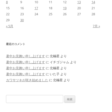
8
9
10
11
12
13
14
15
16
17
18
19
20
21
22
23
24
25
26
27
28
29
30
« 5月
7月 »
最近のコメント
暑中お見舞い申し上げます
に
北極星
より
暑中お見舞い申し上げます
に
イチゴジャム
より
暑中お見舞い申し上げます
に
北極星
より
暑中お見舞い申し上げます
に
いた子
より
カワサツキが咲き始めました
に
北極星
より
検
索: