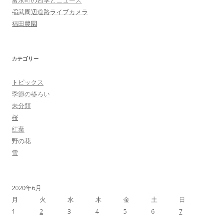
富永町の四季とニュース
稲武周辺道路ライブカメラ
福田農園
カテゴリー
トピックス
季節の移ろい
未分類
桜
紅葉
野の花
雪
2020年6月
月
火
水
木
金
土
日
1
2
3
4
5
6
7