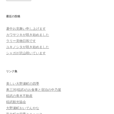
最近の投稿
暑中お見舞い申し上げます
カワサツキが咲き始めました
ラリー見物日和です
ユキノシタが咲き始めました
シャガが沢山咲いています
リンク集
美しい大野瀬町の四季
奥三河(稲武)のお食事と宿泊の中乃屋
稲武の青木不動産
稲武観光協会
大野瀬町おいでんやな