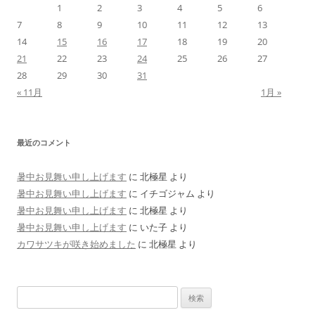
1
2
3
4
5
6
7
8
9
10
11
12
13
14
15
16
17
18
19
20
21
22
23
24
25
26
27
28
29
30
31
« 11月
1月 »
最近のコメント
暑中お見舞い申し上げます
に
北極星
より
暑中お見舞い申し上げます
に
イチゴジャム
より
暑中お見舞い申し上げます
に
北極星
より
暑中お見舞い申し上げます
に
いた子
より
カワサツキが咲き始めました
に
北極星
より
検
索: