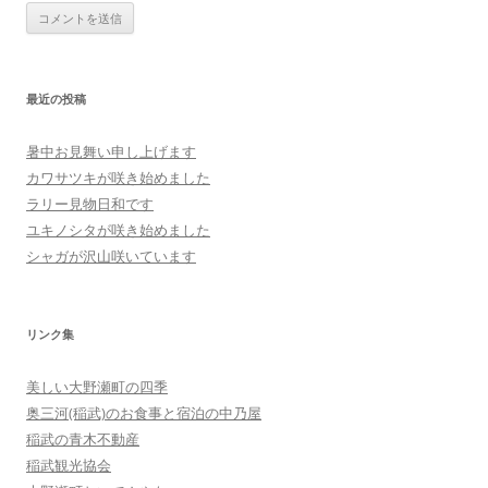
最近の投稿
暑中お見舞い申し上げます
カワサツキが咲き始めました
ラリー見物日和です
ユキノシタが咲き始めました
シャガが沢山咲いています
リンク集
美しい大野瀬町の四季
奥三河(稲武)のお食事と宿泊の中乃屋
稲武の青木不動産
稲武観光協会