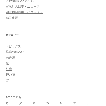
大野瀬町おいでんやな
富永町の四季とニュース
稲武周辺道路ライブカメラ
福田農園
カテゴリー
トピックス
季節の移ろい
未分類
桜
紅葉
野の花
雪
2020年12月
月
火
水
木
金
土
日