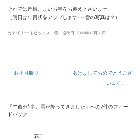
それでは皆様、よいお年をお迎え下さいませ。
（明日は年賀状をアップします･･･雪の写真は？）
カテゴリー:
トピックス
、
雪
| 投稿日:
2020年12月31日
|
投
←
お正月飾り
あけましておめでとうござ
稿
います。
→
ナ
ビ
「
午後3時半、雪が降ってきました
」への2件のフィー
ゲ
ドバック
ー
シ
花子