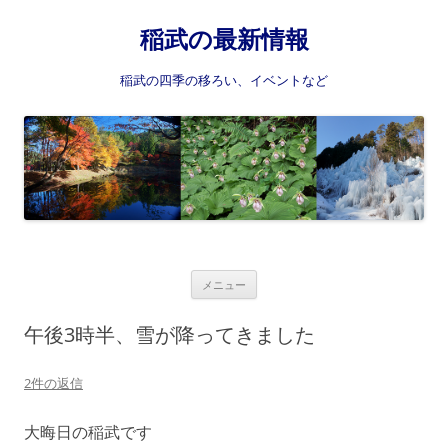
稲武の最新情報
稲武の四季の移ろい、イベントなど
コ
メニュー
ン
テ
ン
午後3時半、雪が降ってきました
ツ
へ
ス
2件の返信
キ
ッ
プ
大晦日の稲武です