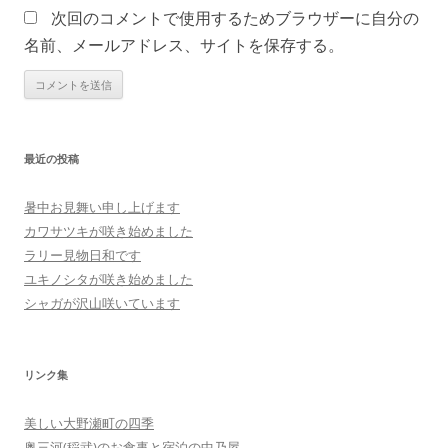
次回のコメントで使用するためブラウザーに自分の
名前、メールアドレス、サイトを保存する。
最近の投稿
暑中お見舞い申し上げます
カワサツキが咲き始めました
ラリー見物日和です
ユキノシタが咲き始めました
シャガが沢山咲いています
リンク集
美しい大野瀬町の四季
奥三河(稲武)のお食事と宿泊の中乃屋