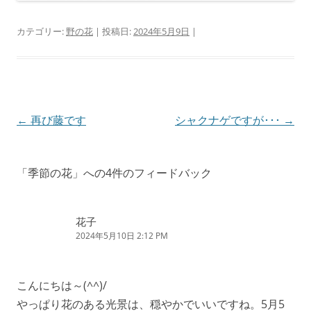
カテゴリー:
野の花
| 投稿日:
2024年5月9日
|
投
←
再び藤です
シャクナゲですが･･･
→
稿
ナ
「
季節の花
」への4件のフィードバック
ビ
ゲ
花子
ー
2024年5月10日 2:12 PM
シ
ョ
こんにちは～(^^)/
ン
やっぱり花のある光景は、穏やかでいいですね。5月5