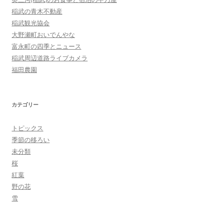
稲武の青木不動産
稲武観光協会
大野瀬町おいでんやな
富永町の四季とニュース
稲武周辺道路ライブカメラ
福田農園
カテゴリー
トピックス
季節の移ろい
未分類
桜
紅葉
野の花
雪