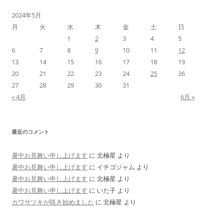
2024年5月
月
火
水
木
金
土
日
1
2
3
4
5
6
7
8
9
10
11
12
13
14
15
16
17
18
19
20
21
22
23
24
25
26
27
28
29
30
31
« 4月
6月 »
最近のコメント
暑中お見舞い申し上げます
に
北極星
より
暑中お見舞い申し上げます
に
イチゴジャム
より
暑中お見舞い申し上げます
に
北極星
より
暑中お見舞い申し上げます
に
いた子
より
カワサツキが咲き始めました
に
北極星
より