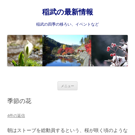
稲武の最新情報
稲武の四季の移ろい、イベントなど
コ
メニュー
ン
テ
ン
季節の花
ツ
へ
ス
4件の返信
キ
ッ
プ
朝はストーブを総動員するという、桜が咲く頃のような