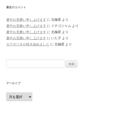
最近のコメント
暑中お見舞い申し上げます
に
北極星
より
暑中お見舞い申し上げます
に
イチゴジャム
より
暑中お見舞い申し上げます
に
北極星
より
暑中お見舞い申し上げます
に
いた子
より
カワサツキが咲き始めました
に
北極星
より
検
索:
アーカイブ
ア
ー
カ
イ
ブ