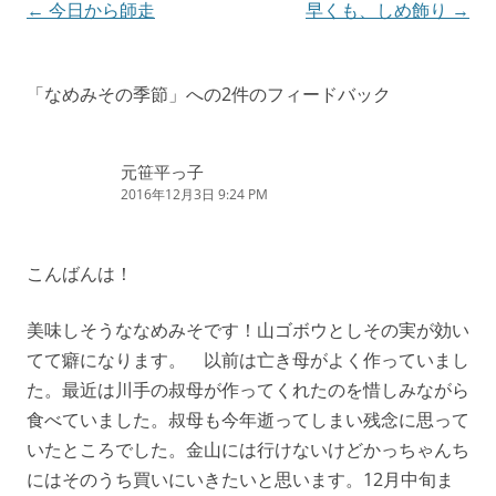
投
←
今日から師走
早くも、しめ飾り
→
稿
ナ
「
なめみその季節
」への2件のフィードバック
ビ
ゲ
元笹平っ子
ー
2016年12月3日 9:24 PM
シ
ョ
こんばんは！
ン
美味しそうななめみそです！山ゴボウとしその実が効い
てて癖になります。 以前は亡き母がよく作っていまし
た。最近は川手の叔母が作ってくれたのを惜しみながら
食べていました。叔母も今年逝ってしまい残念に思って
いたところでした。金山には行けないけどかっちゃんち
にはそのうち買いにいきたいと思います。12月中旬ま