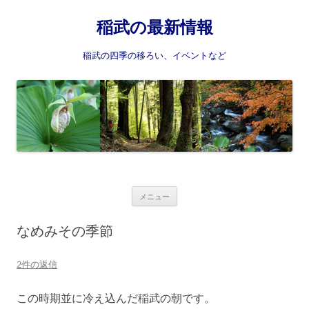
稲武の最新情報
稲武の四季の移ろい、イベントなど
コ
メニュー
ン
テ
ン
なめみその季節
ツ
へ
ス
2件の返信
キ
ッ
プ
この時期並に冷え込んだ稲武の朝です。