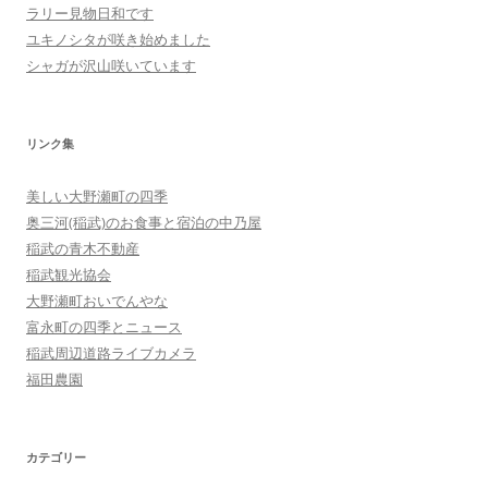
ラリー見物日和です
ユキノシタが咲き始めました
シャガが沢山咲いています
リンク集
美しい大野瀬町の四季
奥三河(稲武)のお食事と宿泊の中乃屋
稲武の青木不動産
稲武観光協会
大野瀬町おいでんやな
富永町の四季とニュース
稲武周辺道路ライブカメラ
福田農園
カテゴリー