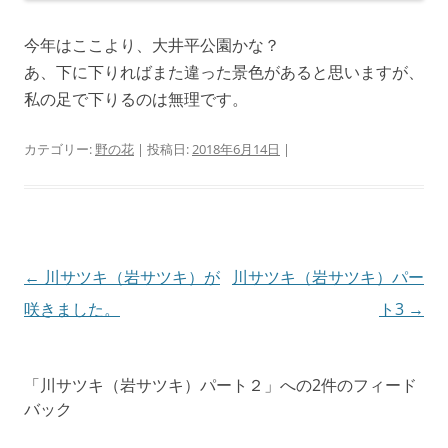
今年はここより、大井平公園かな？
あ、下に下りればまた違った景色があると思いますが、
私の足で下りるのは無理です。
カテゴリー:
野の花
| 投稿日:
2018年6月14日
|
投
←
川サツキ（岩サツキ）が
川サツキ（岩サツキ）パー
稿
咲きました。
ト3
→
ナ
ビ
「
川サツキ（岩サツキ）パート２
」への2件のフィード
ゲ
バック
ー