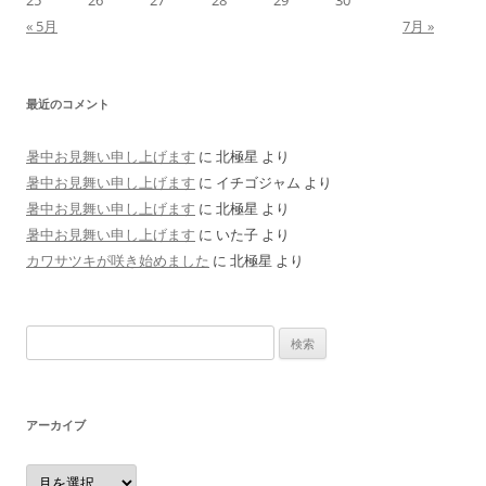
« 5月
7月 »
最近のコメント
暑中お見舞い申し上げます
に
北極星
より
暑中お見舞い申し上げます
に
イチゴジャム
より
暑中お見舞い申し上げます
に
北極星
より
暑中お見舞い申し上げます
に
いた子
より
カワサツキが咲き始めました
に
北極星
より
検
索:
アーカイブ
ア