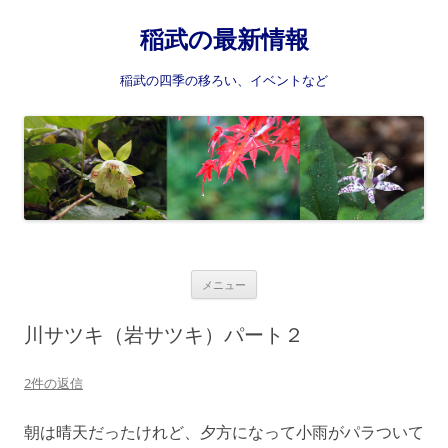
稲武の最新情報
稲武の四季の移ろい、イベントなど
コ
メニュー
ン
テ
ン
川サツキ（岩サツキ）パート２
ツ
へ
ス
2件の返信
キ
ッ
プ
朝は晴天だったけれど、夕方になって小雨がパラついて