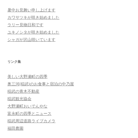
暑中お見舞い申し上げます
カワサツキが咲き始めました
ラリー見物日和です
ユキノシタが咲き始めました
シャガが沢山咲いています
リンク集
美しい大野瀬町の四季
奥三河(稲武)のお食事と宿泊の中乃屋
稲武の青木不動産
稲武観光協会
大野瀬町おいでんやな
富永町の四季とニュース
稲武周辺道路ライブカメラ
福田農園