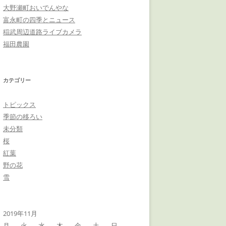
大野瀬町おいでんやな
富永町の四季とニュース
稲武周辺道路ライブカメラ
福田農園
カテゴリー
トピックス
季節の移ろい
未分類
桜
紅葉
野の花
雪
2019年11月
月
火
水
木
金
土
日