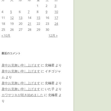
1
2
3
4
5
6
7
8
9
10
11
12
13
14
15
16
17
18
19
20
21
22
23
24
25
26
27
28
29
30
« 10月
12月 »
最近のコメント
暑中お見舞い申し上げます
に
北極星
より
暑中お見舞い申し上げます
に
イチゴジャ
ム
より
暑中お見舞い申し上げます
に
北極星
より
暑中お見舞い申し上げます
に
いた子
より
カワサツキが咲き始めました
に
北極星
よ
り