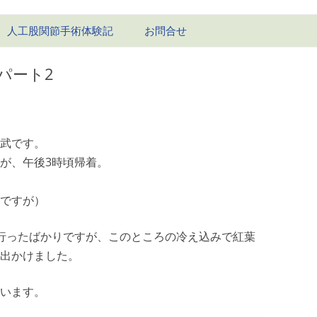
コ
人工股関節手術体験記
お問合せ
ン
テ
ン
1回目-右股関節
ツ
パート2
へ
ス
1回目の経過
キ
ッ
2回目-左股関節
プ
武です。
2回目の経過
が、午後3時頃帰着。
ですが）
行ったばかりですが、このところの冷え込みで紅葉
出かけました。
います。