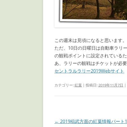
この週末は見頃になると思います。
ただ、10日の日曜日は自動車ラリ
の観戦ポイントに設定されているた
あ、ラリーの観戦はチケットが必要
セントラルラリー2019Webサイト
カテゴリー:
紅葉
| 投稿日:
2019年11月7日
|
投
←
2019稲武方面の紅葉情報パート