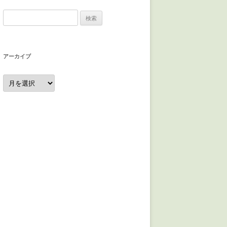
検
索:
アーカイブ
ア
ー
カ
イ
ブ