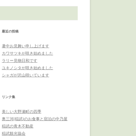
最近の投稿
暑中お見舞い申し上げます
カワサツキが咲き始めました
ラリー見物日和です
ユキノシタが咲き始めました
シャガが沢山咲いています
リンク集
美しい大野瀬町の四季
奥三河(稲武)のお食事と宿泊の中乃屋
稲武の青木不動産
稲武観光協会