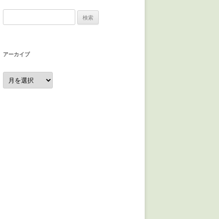
検
索:
アーカイブ
ア
ー
カ
イ
ブ