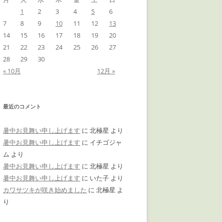
1
2
3
4
5
6
7
8
9
10
11
12
13
14
15
16
17
18
19
20
21
22
23
24
25
26
27
28
29
30
« 10月
12月 »
最近のコメント
暑中お見舞い申し上げます
に
北極星
より
暑中お見舞い申し上げます
に
イチゴジャ
ム
より
暑中お見舞い申し上げます
に
北極星
より
暑中お見舞い申し上げます
に
いた子
より
カワサツキが咲き始めました
に
北極星
よ
り