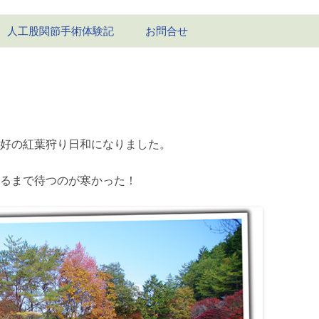
コ
人工股関節手術体験記
お問合せ
ン
テ
ン
1回目-右股関節
ツ
へ
ス
1回目の経過
キ
ッ
2回目-左股関節
プ
好の紅葉狩り日和になりました。
2回目の経過
るまで待つのが寒かった！