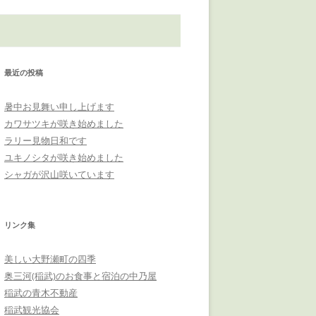
最近の投稿
暑中お見舞い申し上げます
カワサツキが咲き始めました
ラリー見物日和です
ユキノシタが咲き始めました
シャガが沢山咲いています
リンク集
美しい大野瀬町の四季
奥三河(稲武)のお食事と宿泊の中乃屋
稲武の青木不動産
稲武観光協会