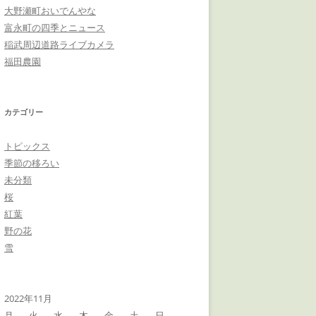
大野瀬町おいでんやな
富永町の四季とニュース
稲武周辺道路ライブカメラ
福田農園
カテゴリー
トピックス
季節の移ろい
未分類
桜
紅葉
野の花
雪
2022年11月
月
火
水
木
金
土
日