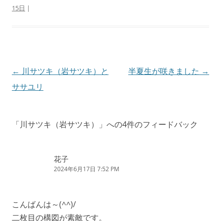
15日
|
投
←
川サツキ（岩サツキ）と
半夏生が咲きました
→
稿
ササユリ
ナ
ビ
「
川サツキ（岩サツキ）
」への4件のフィードバック
ゲ
ー
花子
シ
2024年6月17日 7:52 PM
ョ
ン
こんばんは～(^^)/
二枚目の構図が素敵です。