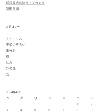
稲武周辺道路ライブカメラ
福田農園
カテゴリー
トピックス
季節の移ろい
未分類
桜
紅葉
野の花
雪
2024年6月
月
火
水
木
金
土
日
1
2
3
4
5
6
7
8
9