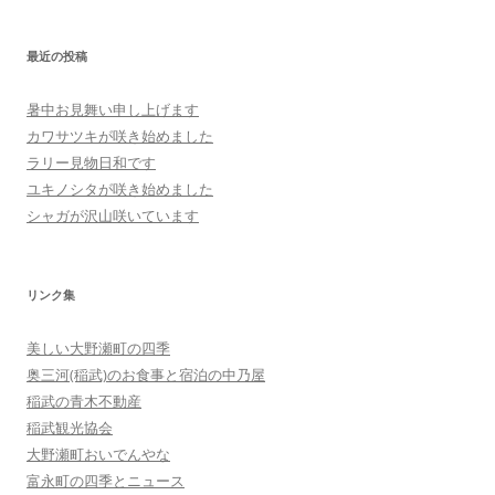
最近の投稿
暑中お見舞い申し上げます
カワサツキが咲き始めました
ラリー見物日和です
ユキノシタが咲き始めました
シャガが沢山咲いています
リンク集
美しい大野瀬町の四季
奥三河(稲武)のお食事と宿泊の中乃屋
稲武の青木不動産
稲武観光協会
大野瀬町おいでんやな
富永町の四季とニュース