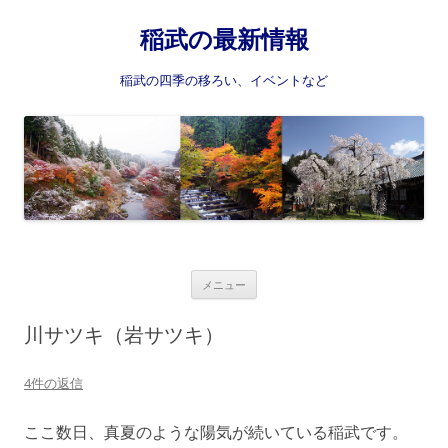
稲武の最新情報
稲武の四季の移ろい、イベントなど
コ
メニュー
ン
テ
ン
川サツキ（岩サツキ）
ツ
へ
ス
4件の返信
キ
ッ
プ
ここ数日、真夏のような陽気が続いている稲武です。