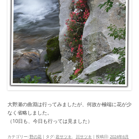
大野瀬の曲淵は行ってみましたが、何故か極端に花が少
なく省略しました。
（10日も、今日も行っては見ました）
カテゴリー:
野の花
| タグ:
岩サツキ
、
川サツキ
| 投稿日:
2024年6月