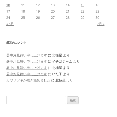
10
11
12
13
14
15
16
17
18
19
20
21
22
23
24
25
26
27
28
29
30
« 5月
7月 »
最近のコメント
暑中お見舞い申し上げます
に
北極星
より
暑中お見舞い申し上げます
に
イチゴジャム
より
暑中お見舞い申し上げます
に
北極星
より
暑中お見舞い申し上げます
に
いた子
より
カワサツキが咲き始めました
に
北極星
より
検
索: