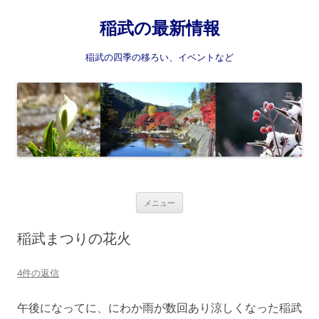
稲武の最新情報
稲武の四季の移ろい、イベントなど
コ
メニュー
ン
テ
ン
稲武まつりの花火
ツ
へ
ス
4件の返信
キ
ッ
プ
午後になってに、にわか雨が数回あり涼しくなった稲武