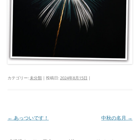
カテゴリー:
未分類
| 投稿日:
2024年8月15日
|
投
←
あっついです！
中秋の名月
→
稿
ナ