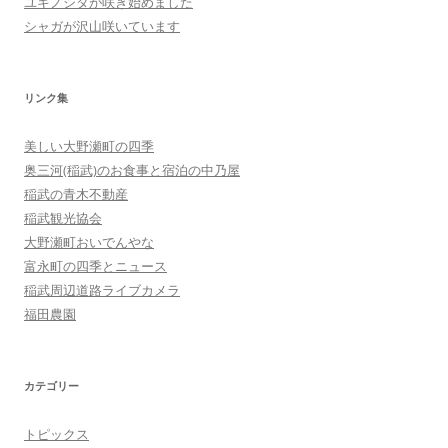
ユキノシタが咲き始めました
シャガが沢山咲いています
リンク集
美しい大野瀬町の四季
奥三河(稲武)のお食事と宿泊の中乃屋
稲武の青木不動産
稲武観光協会
大野瀬町おいでんやな
富永町の四季とニュース
稲武周辺道路ライブカメラ
福田農園
カテゴリー
トピックス