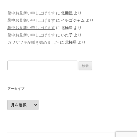
暑中お見舞い申し上げます
に
北極星
より
暑中お見舞い申し上げます
に
イチゴジャム
より
暑中お見舞い申し上げます
に
北極星
より
暑中お見舞い申し上げます
に
いた子
より
カワサツキが咲き始めました
に
北極星
より
検
索:
アーカイブ
ア
ー
カ
イ
ブ