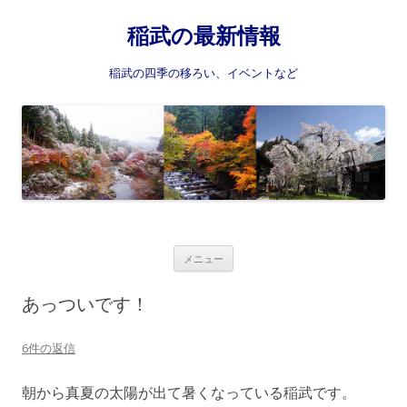
稲武の最新情報
稲武の四季の移ろい、イベントなど
コ
メニュー
ン
テ
ン
あっついです！
ツ
へ
ス
6件の返信
キ
ッ
プ
朝から真夏の太陽が出て暑くなっている稲武です。