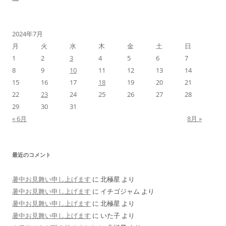
2024年7月
月
火
水
木
金
土
日
1
2
3
4
5
6
7
8
9
10
11
12
13
14
15
16
17
18
19
20
21
22
23
24
25
26
27
28
29
30
31
« 6月
8月 »
最近のコメント
暑中お見舞い申し上げます
に
北極星
より
暑中お見舞い申し上げます
に
イチゴジャム
より
暑中お見舞い申し上げます
に
北極星
より
暑中お見舞い申し上げます
に
いた子
より