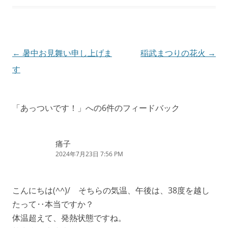
投
←
暑中お見舞い申し上げま
稲武まつりの花火
→
稿
す
ナ
ビ
「
あっついです！
」への6件のフィードバック
ゲ
ー
痛子
シ
2024年7月23日 7:56 PM
ョ
ン
こんにちは(^^)/ そちらの気温、午後は、38度を越し
たって‥本当ですか？
体温超えて、発熱状態ですね。