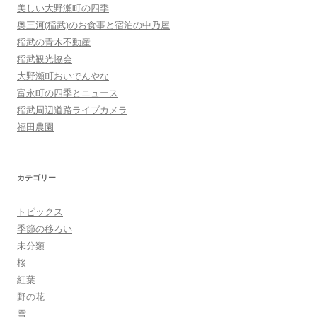
美しい大野瀬町の四季
奥三河(稲武)のお食事と宿泊の中乃屋
稲武の青木不動産
稲武観光協会
大野瀬町おいでんやな
富永町の四季とニュース
稲武周辺道路ライブカメラ
福田農園
カテゴリー
トピックス
季節の移ろい
未分類
桜
紅葉
野の花
雪