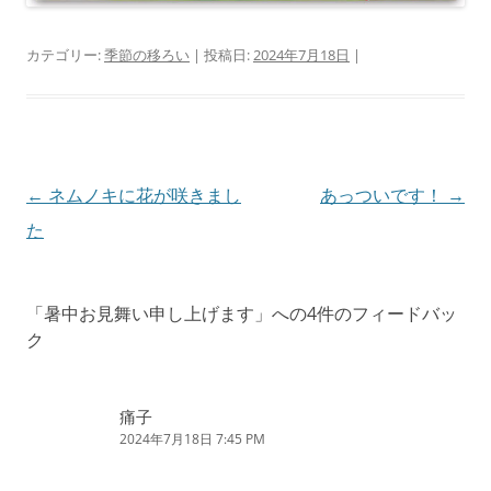
カテゴリー:
季節の移ろい
| 投稿日:
2024年7月18日
|
投
←
ネムノキに花が咲きまし
あっついです！
→
稿
た
ナ
ビ
「
暑中お見舞い申し上げます
」への4件のフィードバッ
ゲ
ク
ー
シ
痛子
ョ
2024年7月18日 7:45 PM
ン