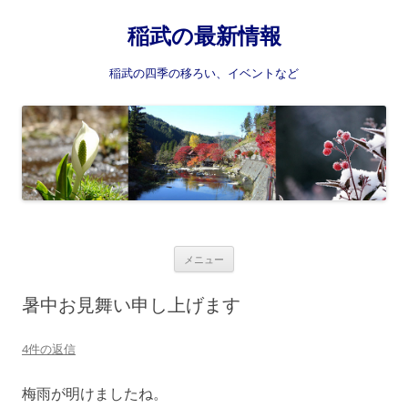
稲武の最新情報
稲武の四季の移ろい、イベントなど
コ
メニュー
ン
テ
ン
暑中お見舞い申し上げます
ツ
へ
ス
4件の返信
キ
ッ
プ
梅雨が明けましたね。