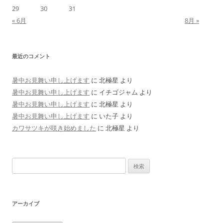
29
30
31
« 6月
8月 »
最近のコメント
暑中お見舞い申し上げます
に
北極星
より
暑中お見舞い申し上げます
に
イチゴジャム
より
暑中お見舞い申し上げます
に
北極星
より
暑中お見舞い申し上げます
に
いた子
より
カワサツキが咲き始めました
に
北極星
より
検
索:
アーカイブ