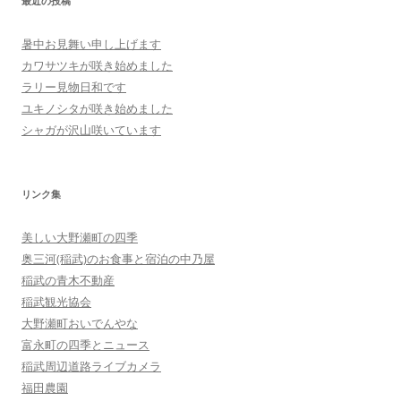
最近の投稿
暑中お見舞い申し上げます
カワサツキが咲き始めました
ラリー見物日和です
ユキノシタが咲き始めました
シャガが沢山咲いています
リンク集
美しい大野瀬町の四季
奥三河(稲武)のお食事と宿泊の中乃屋
稲武の青木不動産
稲武観光協会
大野瀬町おいでんやな
富永町の四季とニュース
稲武周辺道路ライブカメラ
福田農園