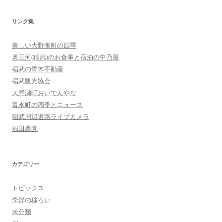
リンク集
美しい大野瀬町の四季
奥三河(稲武)のお食事と宿泊の中乃屋
稲武の青木不動産
稲武観光協会
大野瀬町おいでんやな
富永町の四季とニュース
稲武周辺道路ライブカメラ
福田農園
カテゴリー
トピックス
季節の移ろい
未分類