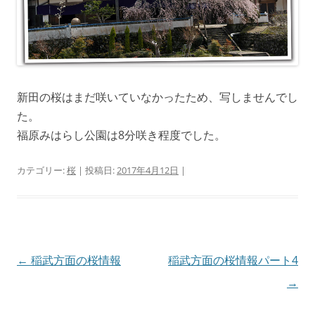
新田の桜はまだ咲いていなかったため、写しませんでし
た。
福原みはらし公園は8分咲き程度でした。
カテゴリー:
桜
| 投稿日:
2017年4月12日
|
投
←
稲武方面の桜情報
稲武方面の桜情報パート4
稿
→
ナ