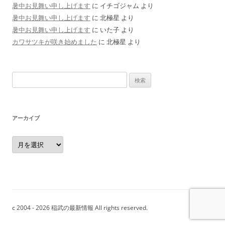
暑中お見舞い申し上げます
に
イチゴジャム
より
暑中お見舞い申し上げます
に
北極星
より
暑中お見舞い申し上げます
に
いた子
より
カワサツキが咲き始めました
に
北極星
より
検
索:
アーカイブ
ア
ー
カ
イ
ブ
c 2004 - 2026 稲武の最新情報 All rights reserved.