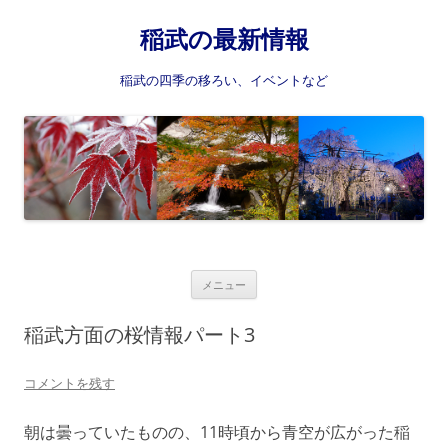
稲武の最新情報
稲武の四季の移ろい、イベントなど
コ
メニュー
ン
テ
ン
稲武方面の桜情報パート3
ツ
へ
ス
コメントを残す
キ
ッ
プ
朝は曇っていたものの、11時頃から青空が広がった稲