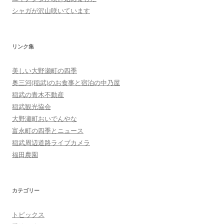
シャガが沢山咲いています
リンク集
美しい大野瀬町の四季
奥三河(稲武)のお食事と宿泊の中乃屋
稲武の青木不動産
稲武観光協会
大野瀬町おいでんやな
富永町の四季とニュース
稲武周辺道路ライブカメラ
福田農園
カテゴリー
トピックス