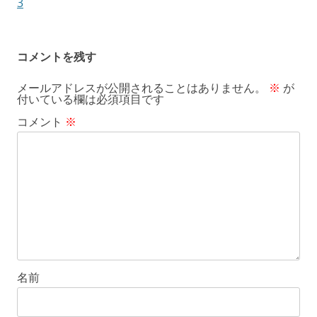
稿
3
ナ
ビ
コメントを残す
ゲ
メールアドレスが公開されることはありません。
※
が
ー
付いている欄は必須項目です
シ
コメント
※
ョ
ン
名前