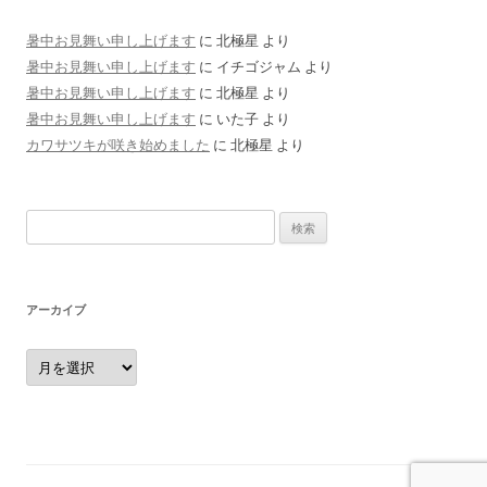
暑中お見舞い申し上げます
に
北極星
より
暑中お見舞い申し上げます
に
イチゴジャム
より
暑中お見舞い申し上げます
に
北極星
より
暑中お見舞い申し上げます
に
いた子
より
カワサツキが咲き始めました
に
北極星
より
検
索:
アーカイブ
ア
ー
カ
イ
ブ