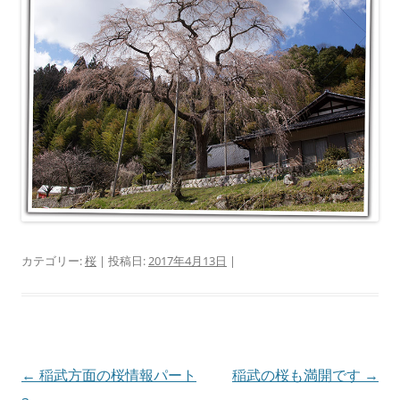
カテゴリー:
桜
| 投稿日:
2017年4月13日
|
投
←
稲武方面の桜情報パート
稲武の桜も満開です
→