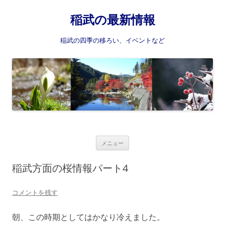
稲武の最新情報
稲武の四季の移ろい、イベントなど
コ
メニュー
ン
テ
ン
稲武方面の桜情報パート4
ツ
へ
ス
コメントを残す
キ
ッ
プ
朝、この時期としてはかなり冷えました。