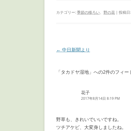
カテゴリー:
季節の移ろい
、
野の花
| 投稿日
投
←
中日新聞より
稿
ナ
「
タカドヤ湿地
」への2件のフィー
ビ
ゲ
花子
ー
2017年8月14日 8:19 PM
シ
ョ
野草も、きれいでいいですね。
ン
ツチアケビ、大変身しましたね。