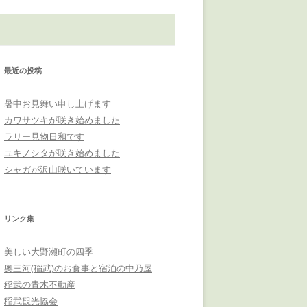
最近の投稿
暑中お見舞い申し上げます
カワサツキが咲き始めました
ラリー見物日和です
ユキノシタが咲き始めました
シャガが沢山咲いています
リンク集
美しい大野瀬町の四季
奥三河(稲武)のお食事と宿泊の中乃屋
稲武の青木不動産
稲武観光協会