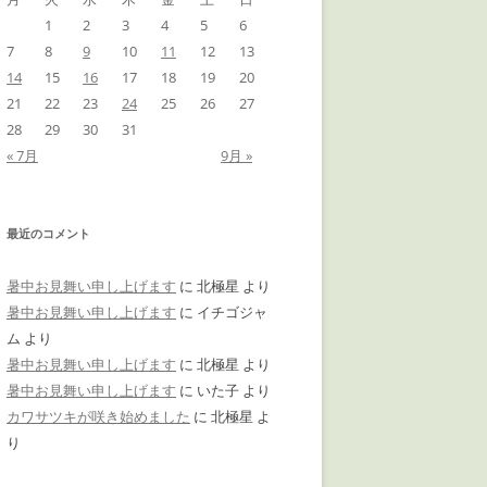
1
2
3
4
5
6
7
8
9
10
11
12
13
14
15
16
17
18
19
20
21
22
23
24
25
26
27
28
29
30
31
« 7月
9月 »
最近のコメント
暑中お見舞い申し上げます
に
北極星
より
暑中お見舞い申し上げます
に
イチゴジャ
ム
より
暑中お見舞い申し上げます
に
北極星
より
暑中お見舞い申し上げます
に
いた子
より
カワサツキが咲き始めました
に
北極星
よ
り