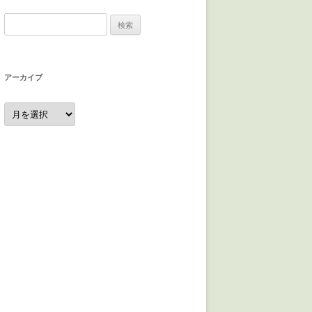
検
索:
アーカイブ
ア
ー
カ
イ
ブ