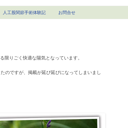
コ
人工股関節手術体験記
お問合せ
ン
テ
ン
1回目-右股関節
ツ
へ
ス
1回目の経過
キ
ッ
2回目-左股関節
プ
る限りごく快適な陽気となっています。
2回目の経過
きたのですが、掲載が延び延びになってしまいまし