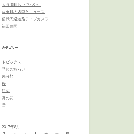
大野瀬町おいでんやな
富永町の四季とニュース
稲武周辺道路ライブカメラ
福田農園
カテゴリー
トピックス
季節の移ろい
未分類
桜
紅葉
野の花
雪
2017年8月
月
火
水
木
金
土
日