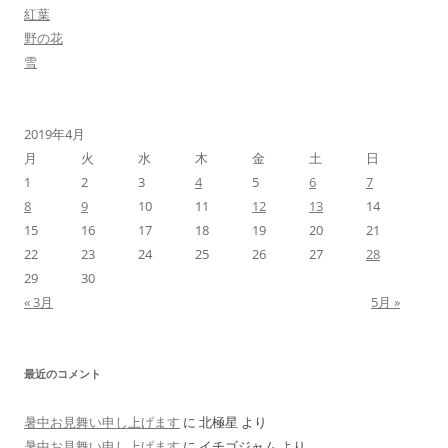
紅葉
野の花
雪
2019年4月
月
火
水
木
金
土
日
1
2
3
4
5
6
7
8
9
10
11
12
13
14
15
16
17
18
19
20
21
22
23
24
25
26
27
28
29
30
« 3月
5月 »
最近のコメント
暑中お見舞い申し上げます
に
北極星
より
暑中お見舞い申し上げます
に
イチゴジャム
より