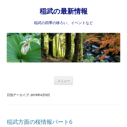
稲武の最新情報
稲武の四季の移ろい、イベントなど
コ
メニュー
ン
テ
ン
日別アーカイブ:
2019年4月9日
ツ
へ
ス
キ
ッ
プ
稲武方面の桜情報パート6