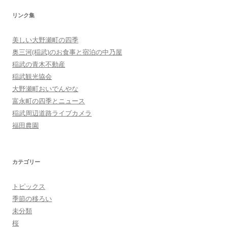
リンク集
美しい大野瀬町の四季
奥三河(稲武)のお食事と宿泊の中乃屋
稲武の青木不動産
稲武観光協会
大野瀬町おいでんやな
富永町の四季とニュース
稲武周辺道路ライブカメラ
福田農園
カテゴリー
トピックス
季節の移ろい
未分類
桜