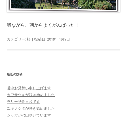
我ながら、朝からよくがんばった！
カテゴリー:
桜
| 投稿日:
2019年4月9日
|
最近の投稿
暑中お見舞い申し上げます
カワサツキが咲き始めました
ラリー見物日和です
ユキノシタが咲き始めました
シャガが沢山咲いています