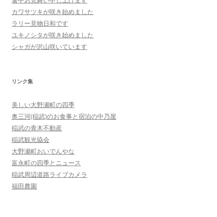
暑中お見舞い申し上げます
カワサツキが咲き始めました
ラリー見物日和です
ユキノシタが咲き始めました
シャガが沢山咲いています
リンク集
美しい大野瀬町の四季
奥三河(稲武)のお食事と宿泊の中乃屋
稲武の青木不動産
稲武観光協会
大野瀬町おいでんやな
富永町の四季とニュース
稲武周辺道路ライブカメラ
福田農園