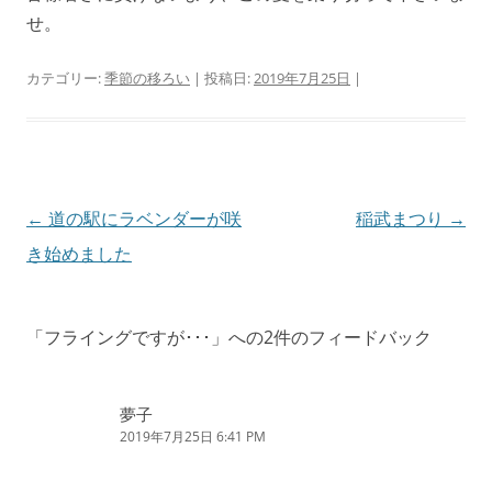
せ。
カテゴリー:
季節の移ろい
| 投稿日:
2019年7月25日
|
投
←
道の駅にラベンダーが咲
稲武まつり
→
稿
き始めました
ナ
ビ
「
フライングですが･･･
」への2件のフィードバック
ゲ
ー
夢子
シ
2019年7月25日 6:41 PM
ョ