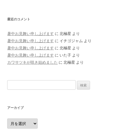
最近のコメント
暑中お見舞い申し上げます
に
北極星
より
暑中お見舞い申し上げます
に
イチゴジャム
より
暑中お見舞い申し上げます
に
北極星
より
暑中お見舞い申し上げます
に
いた子
より
カワサツキが咲き始めました
に
北極星
より
検
索:
アーカイブ
ア
ー
カ