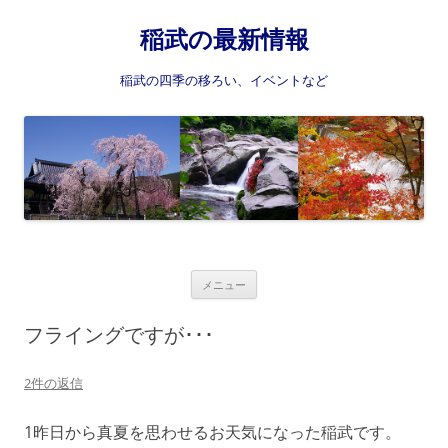
稲武の最新情報
稲武の四季の移ろい、イベントなど
コ
メニュー
ン
テ
ン
フライングですが･･･
ツ
へ
ス
2件の返信
キ
ッ
プ
1昨日から真夏を思わせるお天気になった稲武です。