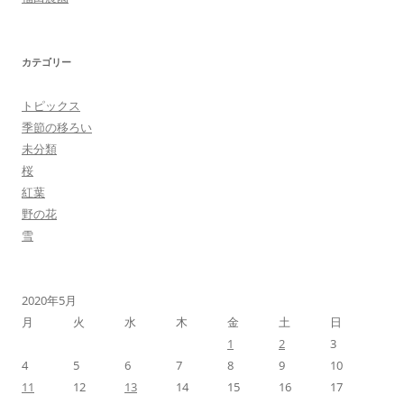
カテゴリー
トピックス
季節の移ろい
未分類
桜
紅葉
野の花
雪
2020年5月
月
火
水
木
金
土
日
1
2
3
4
5
6
7
8
9
10
11
12
13
14
15
16
17