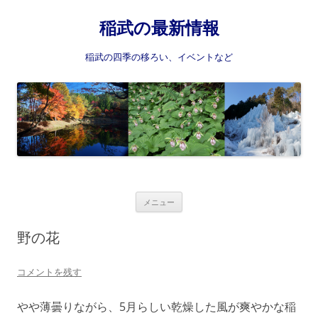
稲武の最新情報
稲武の四季の移ろい、イベントなど
コ
メニュー
ン
テ
ン
野の花
ツ
へ
ス
コメントを残す
キ
ッ
プ
やや薄曇りながら、5月らしい乾燥した風が爽やかな稲