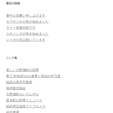
最近の投稿
暑中お見舞い申し上げます
カワサツキが咲き始めました
ラリー見物日和です
ユキノシタが咲き始めました
シャガが沢山咲いています
リンク集
美しい大野瀬町の四季
奥三河(稲武)のお食事と宿泊の中乃屋
稲武の青木不動産
稲武観光協会
大野瀬町おいでんやな
富永町の四季とニュース
稲武周辺道路ライブカメラ
福田農園