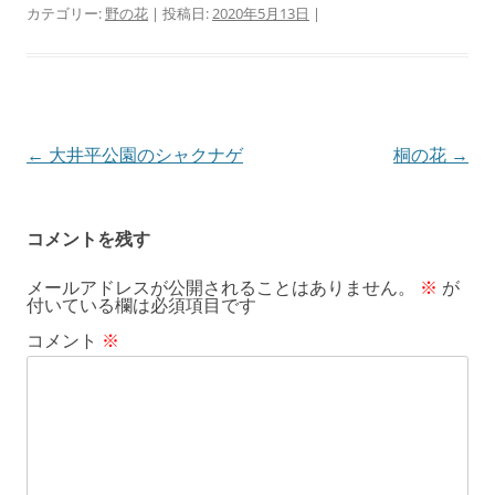
カテゴリー:
野の花
| 投稿日:
2020年5月13日
|
投
←
大井平公園のシャクナゲ
桐の花
→
稿
ナ
コメントを残す
ビ
メールアドレスが公開されることはありません。
※
が
ゲ
付いている欄は必須項目です
ー
コメント
※
シ
ョ
ン