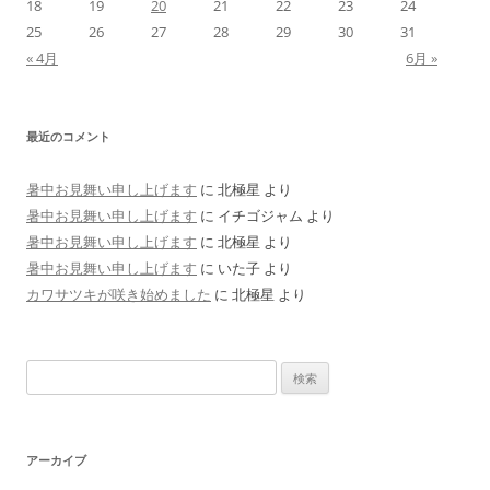
18
19
20
21
22
23
24
25
26
27
28
29
30
31
« 4月
6月 »
最近のコメント
暑中お見舞い申し上げます
に
北極星
より
暑中お見舞い申し上げます
に
イチゴジャム
より
暑中お見舞い申し上げます
に
北極星
より
暑中お見舞い申し上げます
に
いた子
より
カワサツキが咲き始めました
に
北極星
より
検
索:
アーカイブ