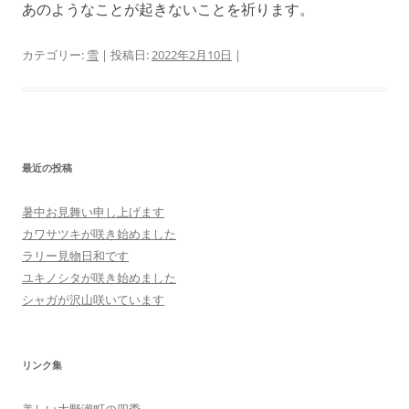
あのようなことが起きないことを祈ります。
カテゴリー:
雪
| 投稿日:
2022年2月10日
|
最近の投稿
暑中お見舞い申し上げます
カワサツキが咲き始めました
ラリー見物日和です
ユキノシタが咲き始めました
シャガが沢山咲いています
リンク集
美しい大野瀬町の四季