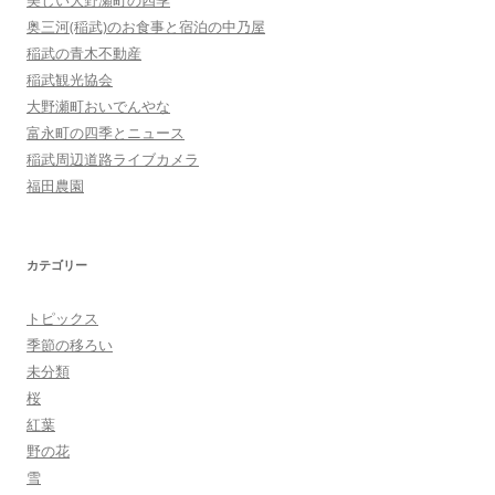
奥三河(稲武)のお食事と宿泊の中乃屋
稲武の青木不動産
稲武観光協会
大野瀬町おいでんやな
富永町の四季とニュース
稲武周辺道路ライブカメラ
福田農園
カテゴリー
トピックス
季節の移ろい
未分類
桜
紅葉
野の花
雪