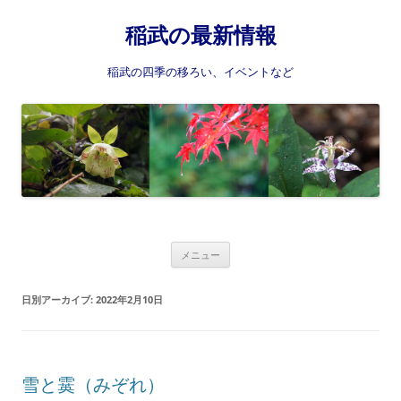
稲武の最新情報
稲武の四季の移ろい、イベントなど
コ
メニュー
ン
テ
ン
日別アーカイブ:
2022年2月10日
ツ
へ
ス
キ
ッ
プ
雪と霙（みぞれ）