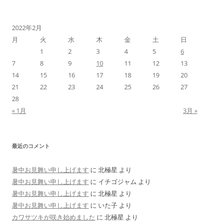
2022年2月
月
火
水
木
金
土
日
1
2
3
4
5
6
7
8
9
10
11
12
13
14
15
16
17
18
19
20
21
22
23
24
25
26
27
28
« 1月
3月 »
最近のコメント
暑中お見舞い申し上げます
に
北極星
より
暑中お見舞い申し上げます
に
イチゴジャム
より
暑中お見舞い申し上げます
に
北極星
より
暑中お見舞い申し上げます
に
いた子
より
カワサツキが咲き始めました
に
北極星
より