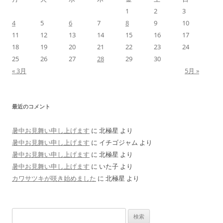
1
2
3
4
5
6
7
8
9
10
11
12
13
14
15
16
17
18
19
20
21
22
23
24
25
26
27
28
29
30
« 3月
5月 »
最近のコメント
暑中お見舞い申し上げます
に
北極星
より
暑中お見舞い申し上げます
に
イチゴジャム
より
暑中お見舞い申し上げます
に
北極星
より
暑中お見舞い申し上げます
に
いた子
より
カワサツキが咲き始めました
に
北極星
より
検