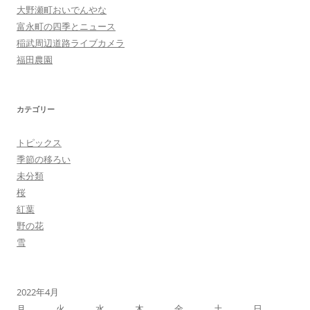
大野瀬町おいでんやな
富永町の四季とニュース
稲武周辺道路ライブカメラ
福田農園
カテゴリー
トピックス
季節の移ろい
未分類
桜
紅葉
野の花
雪
2022年4月
月
火
水
木
金
土
日