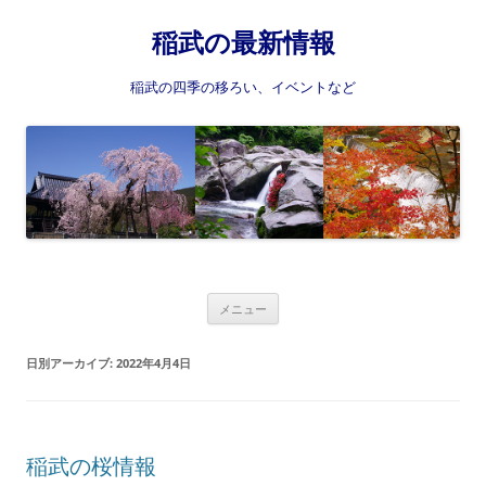
稲武の最新情報
稲武の四季の移ろい、イベントなど
コ
メニュー
ン
テ
ン
日別アーカイブ:
2022年4月4日
ツ
へ
ス
キ
ッ
プ
稲武の桜情報