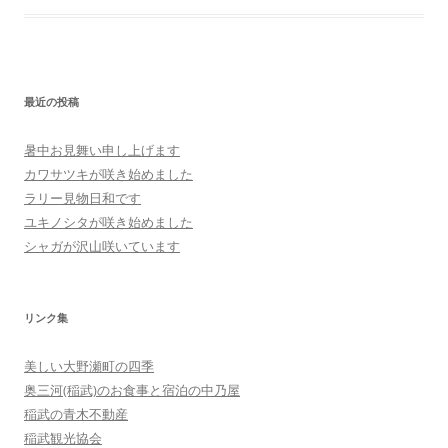
最近の投稿
暑中お見舞い申し上げます
カワサツキが咲き始めました
ラリー見物日和です
ユキノシタが咲き始めました
シャガが沢山咲いています
リンク集
美しい大野瀬町の四季
奥三河(稲武)のお食事と宿泊の中乃屋
稲武の青木不動産
稲武観光協会