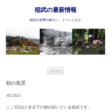
稲武の最新情報
稲武の四季の移ろい、イベントなど
コ
メニュー
ン
テ
ン
朝の風景
ツ
へ
ス
4件の返信
キ
ッ
プ
ここ3日ほど氷点下の朝が続いている稲武です。