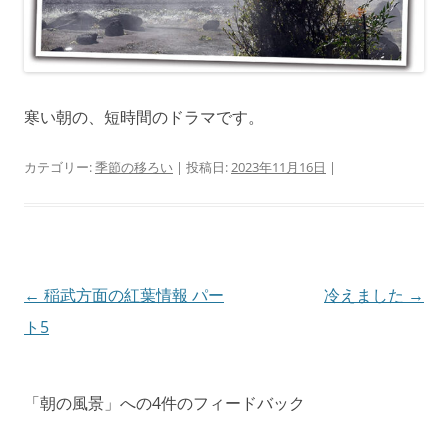
寒い朝の、短時間のドラマです。
カテゴリー:
季節の移ろい
| 投稿日:
2023年11月16日
|
投
←
稲武方面の紅葉情報 パー
冷えました
→
稿
ト5
ナ
ビ
「
朝の風景
」への4件のフィードバック
ゲ