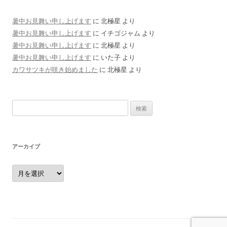
暑中お見舞い申し上げます
に
北極星
より
暑中お見舞い申し上げます
に
イチゴジャム
より
暑中お見舞い申し上げます
に
北極星
より
暑中お見舞い申し上げます
に
いた子
より
カワサツキが咲き始めました
に
北極星
より
検
索:
アーカイブ
ア
ー
カ
イ
ブ