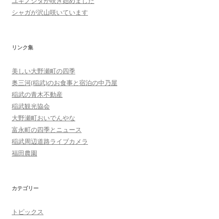
ユキノシタが咲き始めました
シャガが沢山咲いています
リンク集
美しい大野瀬町の四季
奥三河(稲武)のお食事と宿泊の中乃屋
稲武の青木不動産
稲武観光協会
大野瀬町おいでんやな
富永町の四季とニュース
稲武周辺道路ライブカメラ
福田農園
カテゴリー
トピックス