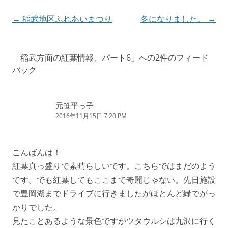
投
←
稲武地区ふれあいまつり
冬になりました。
→
稿
ナ
「
稲武方面の紅葉情報、パート6
」への2件のフィード
ビ
バック
ゲ
ー
元笹平っ子
シ
2016年11月15日 7:20 PM
ョ
ン
こんばんは！
紅葉真っ盛りで素晴らしいです。こちらではまだのよう
です。でも紅葉してもここまで奇麗じゃない。先日施設
で豊岡湖までドライブに行きましたがほとんど緑でがっ
かりでした。
見たことあるような景色ですがツタウルシは九沢に行く