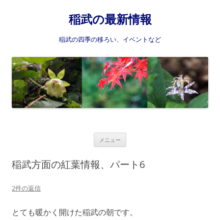
稲武の最新情報
稲武の四季の移ろい、イベントなど
コ
メニュー
ン
テ
ン
稲武方面の紅葉情報、パート6
ツ
へ
ス
2件の返信
キ
ッ
プ
とても暖かく開けた稲武の朝です。