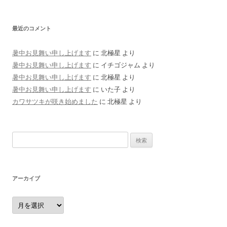
最近のコメント
暑中お見舞い申し上げます
に
北極星
より
暑中お見舞い申し上げます
に
イチゴジャム
より
暑中お見舞い申し上げます
に
北極星
より
暑中お見舞い申し上げます
に
いた子
より
カワサツキが咲き始めました
に
北極星
より
検
索:
アーカイブ
ア
ー
カ
イ