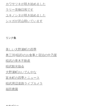
カワサツキが咲き始めました
ラリー見物日和です
ユキノシタが咲き始めました
シャガが沢山咲いています
リンク集
美しい大野瀬町の四季
奥三河(稲武)のお食事と宿泊の中乃屋
稲武の青木不動産
稲武観光協会
大野瀬町おいでんやな
富永町の四季とニュース
稲武周辺道路ライブカメラ
福田農園
カテゴリー