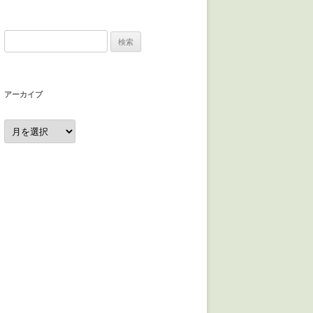
検
索:
アーカイブ
ア
ー
カ
イ
ブ