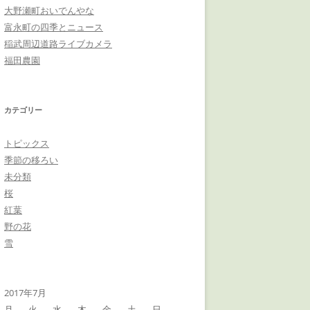
大野瀬町おいでんやな
富永町の四季とニュース
稲武周辺道路ライブカメラ
福田農園
カテゴリー
トピックス
季節の移ろい
未分類
桜
紅葉
野の花
雪
2017年7月
月
火
水
木
金
土
日