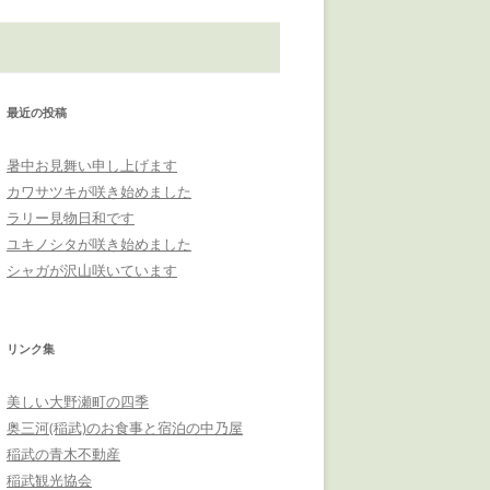
最近の投稿
暑中お見舞い申し上げます
カワサツキが咲き始めました
ラリー見物日和です
ユキノシタが咲き始めました
シャガが沢山咲いています
リンク集
美しい大野瀬町の四季
奥三河(稲武)のお食事と宿泊の中乃屋
稲武の青木不動産
稲武観光協会