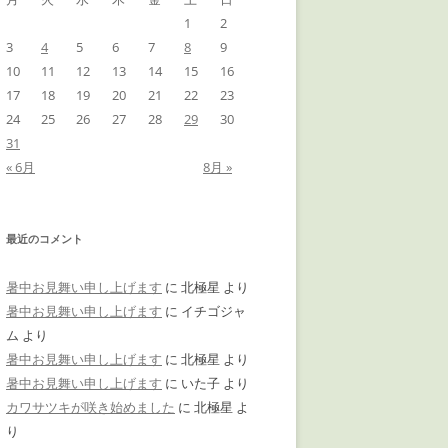
1
2
3
4
5
6
7
8
9
10
11
12
13
14
15
16
17
18
19
20
21
22
23
24
25
26
27
28
29
30
31
« 6月
8月 »
最近のコメント
暑中お見舞い申し上げます
に
北極星
より
暑中お見舞い申し上げます
に
イチゴジャ
ム
より
暑中お見舞い申し上げます
に
北極星
より
暑中お見舞い申し上げます
に
いた子
より
カワサツキが咲き始めました
に
北極星
よ
り