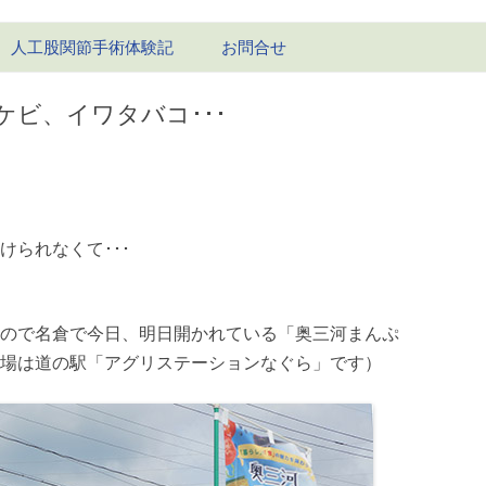
コ
人工股関節手術体験記
お問合せ
ン
テ
ン
1回目-右股関節
ツ
ビ、イワタバコ･･･
へ
ス
1回目の経過
キ
ッ
2回目-左股関節
プ
2回目の経過
られなくて･･･
ので名倉で今日、明日開かれている「奥三河まんぷ
場は道の駅「アグリステーションなぐら」です）