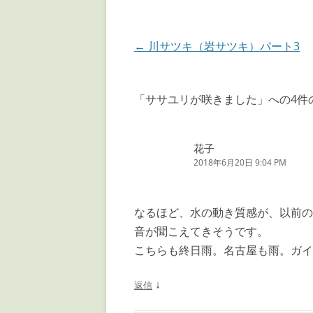
投
←
川サツキ（岩サツキ）パート3
稿
ナ
「
ササユリが咲きました
」への4件
ビ
ゲ
花子
ー
2018年6月20日 9:04 PM
シ
ョ
なるほど、水の動き質感が、以前の
ン
音が聞こえてきそうです。
こちらも終日雨。名古屋も雨。ガイ
↓
返信