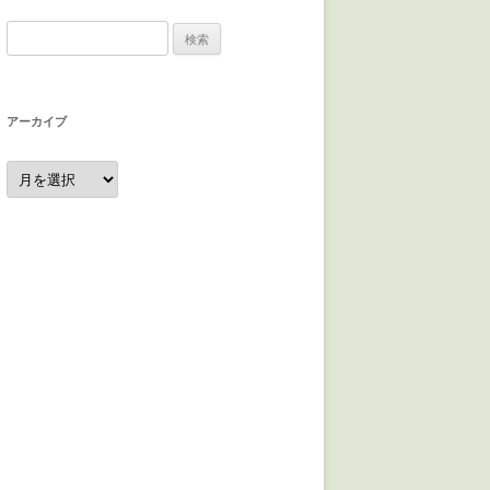
検
索:
アーカイブ
ア
ー
カ
イ
ブ