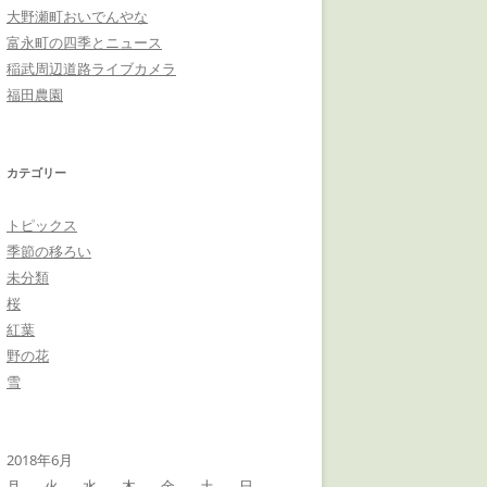
大野瀬町おいでんやな
富永町の四季とニュース
稲武周辺道路ライブカメラ
福田農園
カテゴリー
トピックス
季節の移ろい
未分類
桜
紅葉
野の花
雪
2018年6月
月
火
水
木
金
土
日