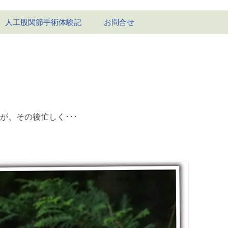
コ
人工股関節手術体験記
お問合せ
ン
テ
ン
1回目-右股関節
ツ
へ
ス
1回目の経過
キ
ッ
2回目-左股関節
プ
2回目の経過
が、その後忙しく･･･