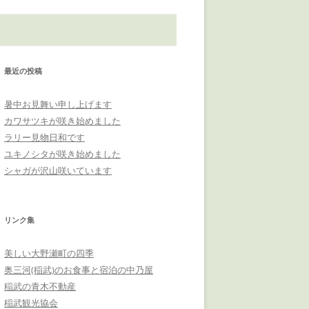
最近の投稿
暑中お見舞い申し上げます
カワサツキが咲き始めました
ラリー見物日和です
ユキノシタが咲き始めました
シャガが沢山咲いています
リンク集
美しい大野瀬町の四季
奥三河(稲武)のお食事と宿泊の中乃屋
稲武の青木不動産
稲武観光協会