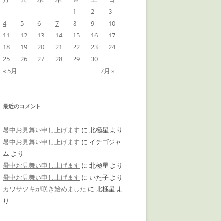
1
2
3
4
5
6
7
8
9
10
11
12
13
14
15
16
17
18
19
20
21
22
23
24
25
26
27
28
29
30
« 5月
7月 »
最近のコメント
暑中お見舞い申し上げます
に
北極星
より
暑中お見舞い申し上げます
に
イチゴジャ
ム
より
暑中お見舞い申し上げます
に
北極星
より
暑中お見舞い申し上げます
に
いた子
より
カワサツキが咲き始めました
に
北極星
よ
り