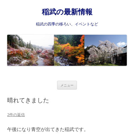
稲武の最新情報
稲武の四季の移ろい、イベントなど
コ
メニュー
ン
テ
ン
晴れてきました
ツ
へ
ス
2件の返信
キ
ッ
プ
午後になり青空が出てきた稲武です。