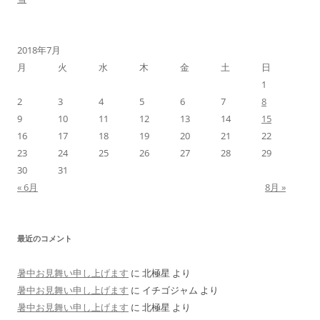
2018年7月
月
火
水
木
金
土
日
1
2
3
4
5
6
7
8
9
10
11
12
13
14
15
16
17
18
19
20
21
22
23
24
25
26
27
28
29
30
31
« 6月
8月 »
最近のコメント
暑中お見舞い申し上げます
に
北極星
より
暑中お見舞い申し上げます
に
イチゴジャム
より
暑中お見舞い申し上げます
に
北極星
より