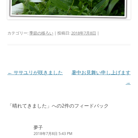
カテゴリー:
季節の移ろい
| 投稿日:
2018年7月8日
|
投
←
ササユリが咲きました
暑中お見舞い申し上げます
稿
→
ナ
ビ
「
晴れてきました
」への2件のフィードバック
ゲ
ー
夢子
シ
2018年7月8日 5:43 PM