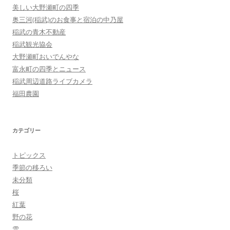
美しい大野瀬町の四季
奥三河(稲武)のお食事と宿泊の中乃屋
稲武の青木不動産
稲武観光協会
大野瀬町おいでんやな
富永町の四季とニュース
稲武周辺道路ライブカメラ
福田農園
カテゴリー
トピックス
季節の移ろい
未分類
桜
紅葉
野の花
雪