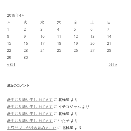
2019年4月
月
火
水
木
金
土
日
1
2
3
4
5
6
7
8
9
10
11
12
13
14
15
16
17
18
19
20
21
22
23
24
25
26
27
28
29
30
« 3月
5月 »
最近のコメント
暑中お見舞い申し上げます
に
北極星
より
暑中お見舞い申し上げます
に
イチゴジャム
より
暑中お見舞い申し上げます
に
北極星
より
暑中お見舞い申し上げます
に
いた子
より
カワサツキが咲き始めました
に
北極星
より