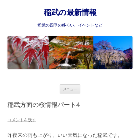
稲武の最新情報
稲武の四季の移ろい、イベントなど
コ
メニュー
ン
テ
ン
稲武方面の桜情報パート4
ツ
へ
ス
コメントを残す
キ
ッ
プ
昨夜来の雨も上がり、いい天気になった稲武です。