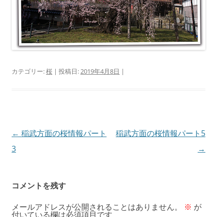
カテゴリー:
桜
| 投稿日:
2019年4月8日
|
投
←
稲武方面の桜情報パート
稲武方面の桜情報パート5
稿
3
→
ナ
ビ
コメントを残す
ゲ
メールアドレスが公開されることはありません。
※
が
ー
付いている欄は必須項目です