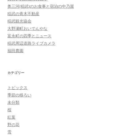
奥三河(稲武)のお食事と宿泊の中乃屋
稲武の青木不動産
稲武観光協会
大野瀬町おいでんやな
富永町の四季とニュース
稲武周辺道路ライブカメラ
福田農園
カテゴリー
トピックス
季節の移ろい
未分類
桜
紅葉
野の花
雪