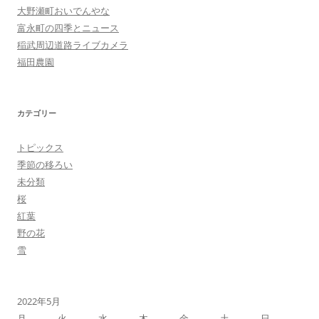
大野瀬町おいでんやな
富永町の四季とニュース
稲武周辺道路ライブカメラ
福田農園
カテゴリー
トピックス
季節の移ろい
未分類
桜
紅葉
野の花
雪
2022年5月
月
火
水
木
金
土
日