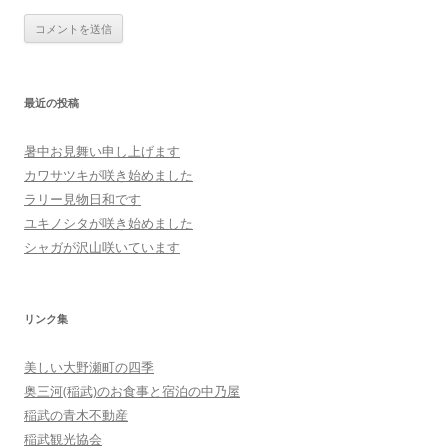
最近の投稿
暑中お見舞い申し上げます
カワサツキが咲き始めました
ラリー見物日和です
ユキノシタが咲き始めました
シャガが沢山咲いています
リンク集
美しい大野瀬町の四季
奥三河(稲武)のお食事と宿泊の中乃屋
稲武の青木不動産
稲武観光協会