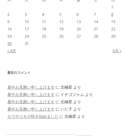
1
2
3
4
5
6
7
8
9
10
11
12
13
14
15
16
17
18
19
20
21
22
23
24
25
26
27
28
29
30
31
« 4月
6月 »
最近のコメント
暑中お見舞い申し上げます
に
北極星
より
暑中お見舞い申し上げます
に
イチゴジャム
より
暑中お見舞い申し上げます
に
北極星
より
暑中お見舞い申し上げます
に
いた子
より
カワサツキが咲き始めました
に
北極星
より