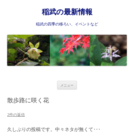
稲武の最新情報
稲武の四季の移ろい、イベントなど
コ
メニュー
ン
テ
ン
散歩路に咲く花
ツ
へ
ス
2件の返信
キ
ッ
プ
久しぶりの投稿です。中々ネタが無くて･･･