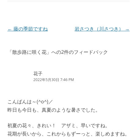
投
←
藤の季節ですね
岩さつき（川さつき）
→
稿
ナ
「
散歩路に咲く花
」への2件のフィードバック
ビ
ゲ
花子
ー
2022年5月30日 7:46 PM
シ
ョ
こんばんは～(^o^)／
ン
昨日も今日も、真夏のような暑さでした。
初夏の花々、きれい！ アザミ、早いですね。
花期が長いから、これからもずーっと、楽しめますね。