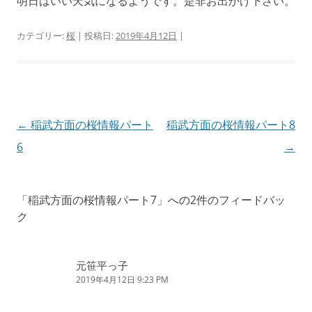
明日はいい天気になるようです。是非お出かけ下さい。
カテゴリー:
桜
| 投稿日:
2019年4月12日
|
投
←
稲武方面の桜情報パート
稲武方面の桜情報パート8
稿
6
→
ナ
ビ
「
稲武方面の桜情報パート7
」への2件のフィードバッ
ゲ
ク
ー
シ
元笹平っ子
ョ
2019年4月12日 9:23 PM
ン