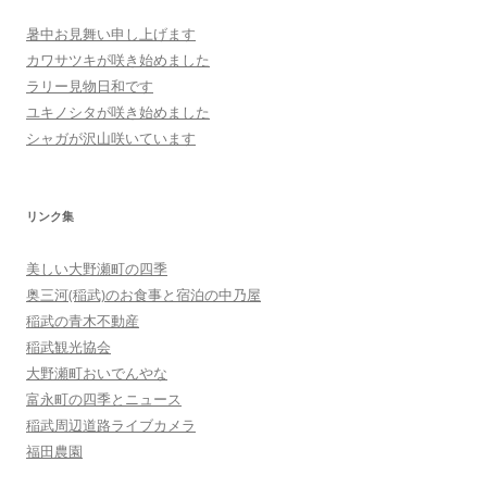
暑中お見舞い申し上げます
カワサツキが咲き始めました
ラリー見物日和です
ユキノシタが咲き始めました
シャガが沢山咲いています
リンク集
美しい大野瀬町の四季
奥三河(稲武)のお食事と宿泊の中乃屋
稲武の青木不動産
稲武観光協会
大野瀬町おいでんやな
富永町の四季とニュース
稲武周辺道路ライブカメラ
福田農園