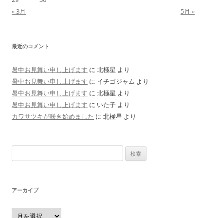
« 3月
5月 »
最近のコメント
暑中お見舞い申し上げます
に
北極星
より
暑中お見舞い申し上げます
に
イチゴジャム
より
暑中お見舞い申し上げます
に
北極星
より
暑中お見舞い申し上げます
に
いた子
より
カワサツキが咲き始めました
に
北極星
より
検
索:
アーカイブ
ア