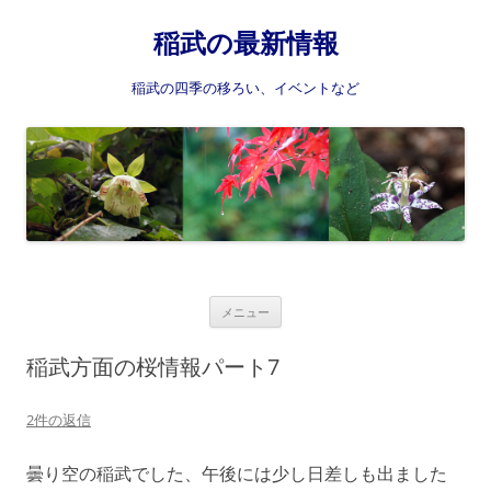
稲武の最新情報
稲武の四季の移ろい、イベントなど
コ
メニュー
ン
テ
ン
稲武方面の桜情報パート7
ツ
へ
ス
2件の返信
キ
ッ
プ
曇り空の稲武でした、午後には少し日差しも出ました